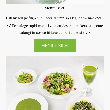
Meniul zilei
E
ş
ti mereu pe fug
ş
i nu prea ai timp s
alegi ce s
m
n
nci ?
ă
ă
ă
ă
â
🙂 Poţi alege rapid meniul zilei cu desert, crackers sau poate
adaugi in cos ce iti face cu ochiul pe site 🙂
MENIUL ZILEI