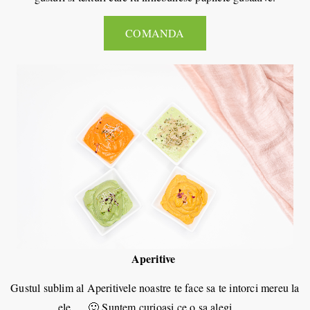
COMANDA
Aperitive
Gustul sublim al Aperitivele noastre te face sa te intorci mereu la
ele … 🙂 Suntem curioasi ce o sa alegi …..