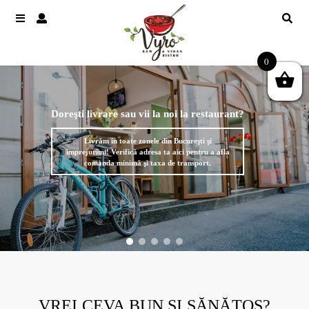
0
Doreşti livrare sau vii la noi la restaurant?
Livrăm în toate zonele din Bucureşti şi
împrejurimi! Verifică adresa ta aici pentru a afla
comanda minimă şi taxa de transport.
VREI CEVA BUN ȘI SĂNĂTOS?