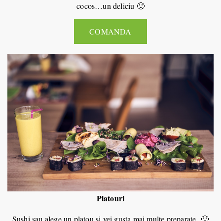
cocos…un deliciu 🙂
COMANDA
Platouri
Sushi sau alege un platou si vei gusta mai multe preparate 🙂