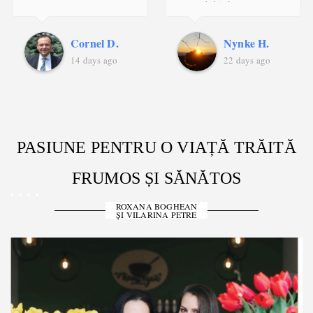
and drinks are
homemade and
Cornel D.
Nynke H.
renewing. My non-
14 days ago
22 days ago
vegan friends also
loved it!
PASIUNE PENTRU O VIAȚĂ TRĂITĂ
FRUMOS ȘI SĂNĂTOS
ROXANA BOGHEAN
ȘI VILARINA PETRE