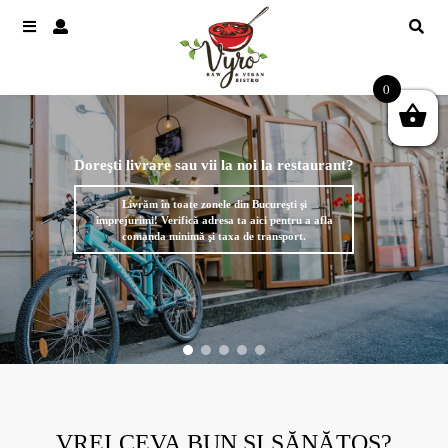
0
Doreşti livrare sau vii la noi la restaurant?
Livrăm în toate zonele din Bucureşti şi
împrejurimi! Verifică adresa ta aici pentru a afla
comanda minimă şi taxa de transport.
VREI CEVA BUN ȘI SĂNĂTOS?