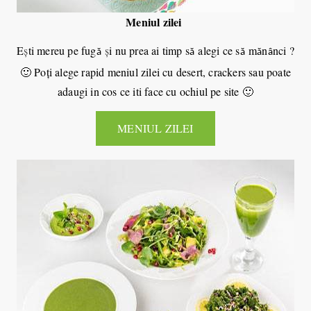
Meniul zilei
E
ş
ti mereu pe fug
ş
i nu prea ai timp s
alegi ce s
m
n
nci ?
ă
ă
ă
ă
â
🙂 Poţi alege rapid meniul zilei cu desert, crackers sau poate
adaugi in cos ce iti face cu ochiul pe site 🙂
MENIUL ZILEI