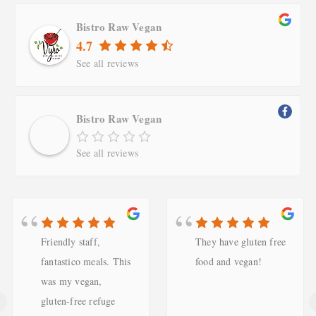
Bistro Raw Vegan
4.7
See all reviews
Bistro Raw Vegan
See all reviews
They have gluten free
חיפשנו מקום בלי בשר,
food and vegan!
כי אנחנו אוכלים כשר,
ובסוף גילינו שגם אין
‹
גלוטן, והבת שלנו