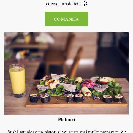
cocos…un deliciu 🙂
COMANDA
Platouri
Sushi sau alege un platou si vei gusta mai multe preparate 🙂