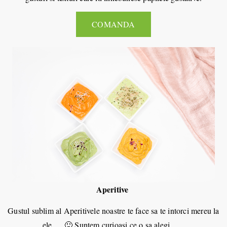
COMANDA
Aperitive
Gustul sublim al Aperitivele noastre te face sa te intorci mereu la
ele … 🙂 Suntem curioasi ce o sa alegi …..