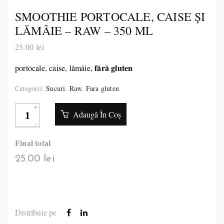
SMOOTHIE PORTOCALE, CAISE ŞI
LĂMÂIE – RAW – 350 ML
25.00
lei
fără gluten
portocale, caise, lămâie,
Categorii:
Sucuri
,
Raw
,
Fara gluten
Adaugă În Coș
Final total
25.00 lei
Distribuie pe