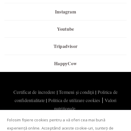
Instagram
Youtube
Tripadvisor
HappyCow
Certificat de încredere
|
Termeni și condiții
|
Politica de
confidentialitate
|
Politica de utilizare cookies
Valori
|
nutritionale
Folosim fișiere cookies pentru a vă oferi cea mai bună
experiență online. Acceptând aceste cookie-uri, sunteți de