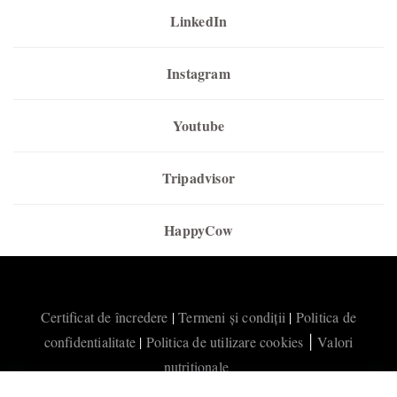
LinkedIn
Instagram
Youtube
Tripadvisor
HappyCow
Certificat de încredere
|
Termeni și condiții
|
Politica de
confidentialitate
|
Politica de utilizare cookies
Valori
|
nutritionale