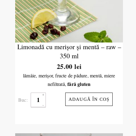
Limonadă cu merişor şi mentă – raw –
350 ml
25.00
lei
lămâie, merişor, fructe de pădure, mentă, miere
fără gluten
nefiltrată,
Buc:
ADAUGĂ ÎN COȘ