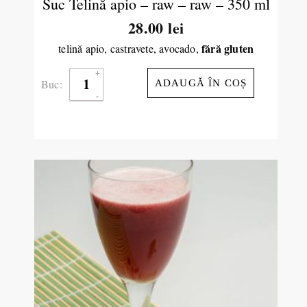
Suc Telină apio – raw – raw – 350 ml
28.00
lei
fără gluten
telină apio, castravete, avocado,
Buc:
ADAUGĂ ÎN COȘ