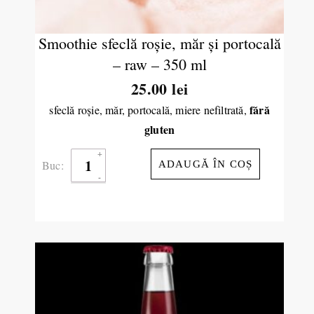
Smoothie sfeclă roşie, măr şi portocală
– raw – 350 ml
25.00
lei
fără
sfeclă roşie, măr, portocală, miere nefiltrată,
gluten
Buc:
ADAUGĂ ÎN COȘ