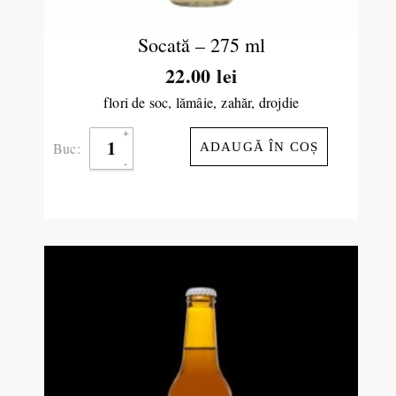
Socată – 275 ml
22.00
lei
flori de soc, lămâie, zahăr, drojdie
Buc:
ADAUGĂ ÎN COȘ