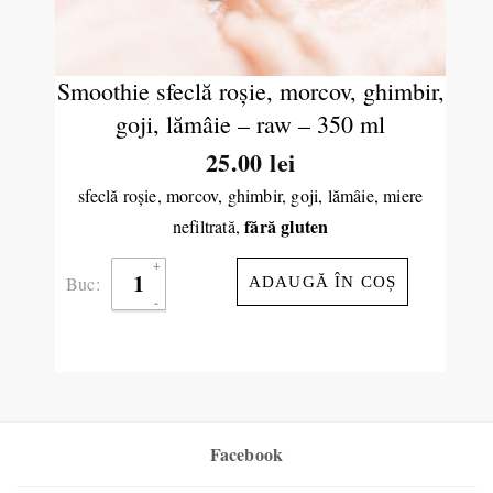
Smoothie sfeclă roşie, morcov, ghimbir,
goji, lămâie – raw – 350 ml
25.00
lei
sfeclă roşie, morcov, ghimbir, goji, lămâie, miere
fără gluten
nefiltrată,
Buc:
ADAUGĂ ÎN COȘ
Facebook