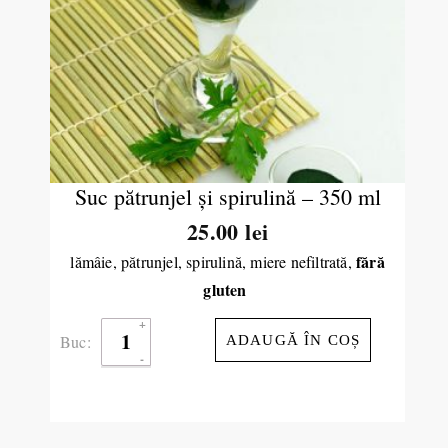
Suc pătrunjel şi spirulină – 350 ml
25.00
lei
fără
lămâie, pătrunjel, spirulină, miere nefiltrată,
gluten
Buc:
ADAUGĂ ÎN COȘ