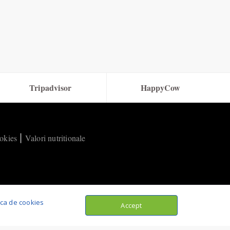
Tripadvisor
HappyCow
ookies
Valori nutritionale
|
tica de cookies
Accept