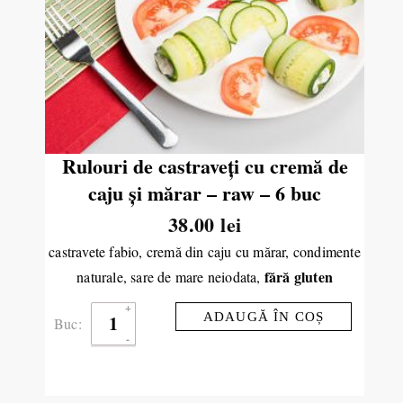
Rulouri de castraveţi cu cremă de
caju și mărar – raw – 6 buc
38.00
lei
castravete fabio, cremă din caju cu mărar, condimente
fără gluten
naturale, sare de mare neiodata,
ADAUGĂ ÎN COȘ
Buc: