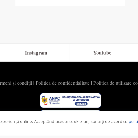
Instagram
Youtube
rmeni și condiții
|
Politica de confidentialitate
|
Politica de utilizare c
experiență online. Acceptând aceste cookie-uri, sunteți de acord cu
poli