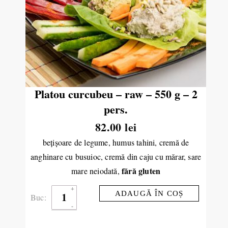
Platou curcubeu – raw – 550 g – 2
pers.
82.00
lei
beţişoare de legume, humus tahini, cremă de
anghinare cu busuioc, cremă din caju cu mărar, sare
fără gluten
mare neiodată,
ADAUGĂ ÎN COȘ
Buc: