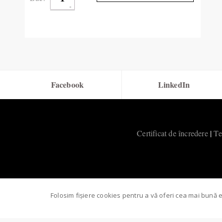
Facebook
LinkedIn
Certificat de încredere
|
Te
Folosim fișiere cookies pentru a vă oferi cea mai bună 