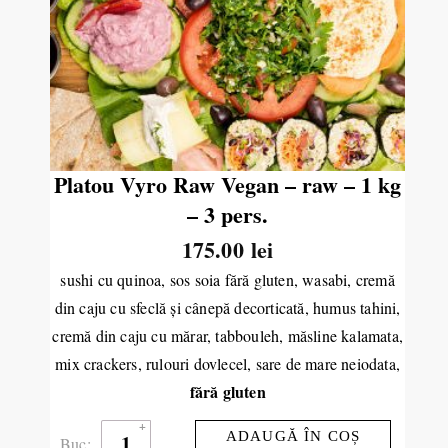
Platou Vyro Raw Vegan – raw – 1 kg
– 3 pers.
175.00
lei
sushi cu quinoa, sos soia fără gluten, wasabi, cremă
din caju cu sfeclă şi cânepă decorticată, humus tahini,
cremă din caju cu mărar, tabbouleh, măsline kalamata,
mix crackers, rulouri dovlecel, sare de mare neiodata,
fără gluten
ADAUGĂ ÎN COȘ
Buc: