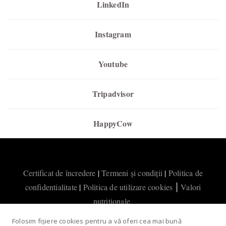
LinkedIn
Instagram
Youtube
Tripadvisor
HappyCow
Certificat de încredere
|
Termeni și condiții
|
Politica de
confidentialitate
|
Politica de utilizare cookies
Valori
|
nutritionale
Folosim fișiere cookies pentru a vă oferi cea mai bună