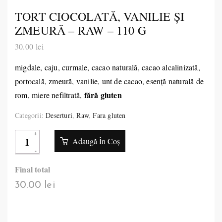
TORT CIOCOLATĂ, VANILIE ŞI
ZMEURĂ – RAW – 110 G
30.00
lei
migdale, caju, curmale, cacao naturală, cacao alcalinizată,
portocală, zmeură, vanilie, unt de cacao, esenţă naturală de
fără gluten
rom, miere nefiltrată,
Categorii:
Deserturi
,
Raw
,
Fara gluten
Adaugă În Coș
Final total
30.00 lei