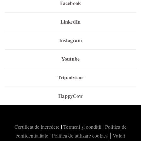
Facebook
LinkedIn
Instagram
Youtube
Tripadvisor
HappyCow
Certificat de încredere
|
Termeni și condiții
|
Politica de
confidentialitate
|
Politica de utilizare cookies
Valori
|