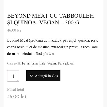
BEYOND MEAT CU TABBOULEH
ŞI QUINOA- VEGAN – 300 G
46.00
lei
Beyond Meat (proteină de mazăre), pătrunjel, quinoa, roşie,
ceapă roşie, ulei de măsline extra-virgin presat la rece, sare
fără gluten
de mare neiodata,
Categorii:
Feluri principale
,
Vegan
,
Fara gluten
Adaugă În Coș
Final total
46.00 lei